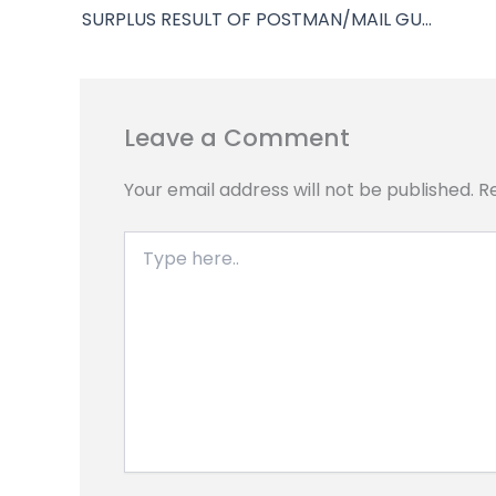
o
A
r
n
i
SURPLUS RESULT OF POSTMAN/MAIL GUARD FROM QUALIFIED MTS CANDIDATES HELD ON 20.04.2023 & DEST HELD ON 23.07.2023 (M.P.Circle)
o
p
a
g
n
k
p
m
e
k
r
Leave a Comment
Your email address will not be published.
R
Type
here..