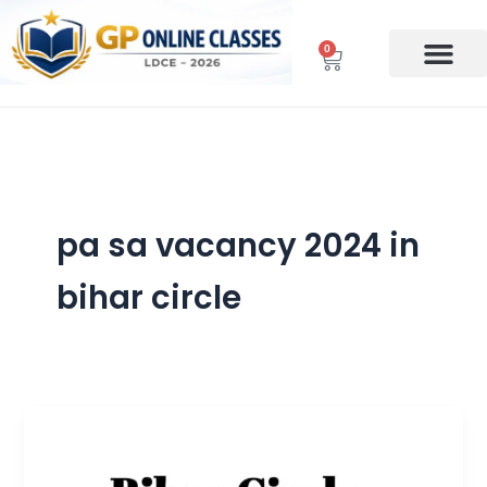
Skip
to
0
Cart
content
pa sa vacancy 2024 in
bihar circle