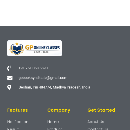
+91 761 068 5690
gpbooksyndicate@gmail.com
Beohari, Pin 484774, Madhya Pradesh, India
Features
Company
Get Started
Notification
Home
About Us
Result
Product
Contcat Us