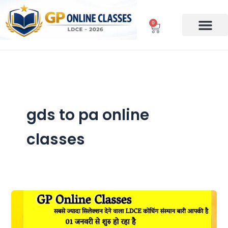
Skip
to
0
Cart
content
gds to pa online
classes