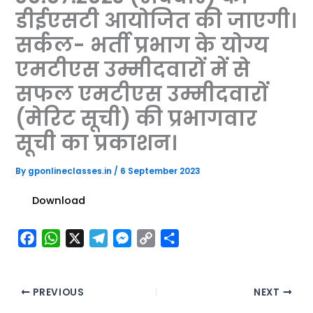
डीईएसटी आयोजित की जाएगी।
सर्कल- भर्ती प्रभाग के योग्य
एमटीएस उम्मीदवारों में से
सफल एमटीएस उम्मीदवारों
(मेरिट सूची) की प्रभागवार
सूची का प्रकाशन।
By
gponlineclasses.in
/
6 September 2023
Download
F
W
X
T
M
C
S
a
h
e
e
o
h
c
a
l
s
p
a
e
t
e
s
y
r
PREVIOUS
NEXT
b
s
g
e
L
e