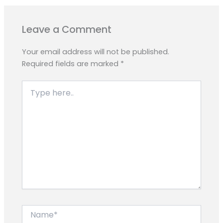
o
A
r
n
i
o
p
a
g
n
Leave a Comment
k
p
m
e
k
r
Your email address will not be published.
Required fields are marked
*
Type
here..
Name*