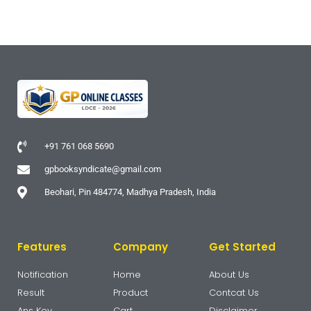
+91 761 068 5690
gpbooksyndicate@gmail.com
Beohari, Pin 484774, Madhya Pradesh, India
Features
Company
Get Started
Notification
Home
About Us
Result
Product
Contcat Us
Ans Key
Cart
Disclaimer