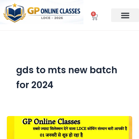
Skip
to
0
Cart
content
gds to mts new batch
for 2024