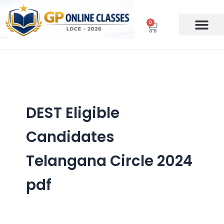
Skip
to
0
Cart
content
DEST Eligible
Candidates
Telangana Circle 2024
pdf